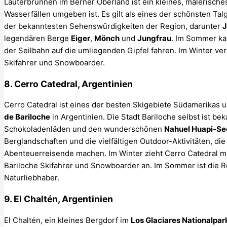
Lauterbrunnen im Berner Oberland ist ein kleines, malerische
Wasserfällen umgeben ist. Es gilt als eines der schönsten Ta
der bekanntesten Sehenswürdigkeiten der Region, darunter
J
legendären Berge
Eiger
,
Mönch
und
Jungfrau
. Im Sommer ka
der Seilbahn auf die umliegenden Gipfel fahren. Im Winter ver
Skifahrer und Snowboarder.
8. Cerro Catedral, Argentinien
Cerro Catedral ist eines der besten Skigebiete Südamerikas u
de Bariloche
in Argentinien. Die Stadt Bariloche selbst ist bek
Schokoladenläden und den wunderschönen
Nahuel Huapi-Se
Berglandschaften und die vielfältigen Outdoor-Aktivitäten, die
Abenteuerreisende machen. Im Winter zieht Cerro Catedral m
Bariloche Skifahrer und Snowboarder an. Im Sommer ist die R
Naturliebhaber.
9. El Chaltén, Argentinien
El Chaltén, ein kleines Bergdorf im
Los Glaciares Nationalpar