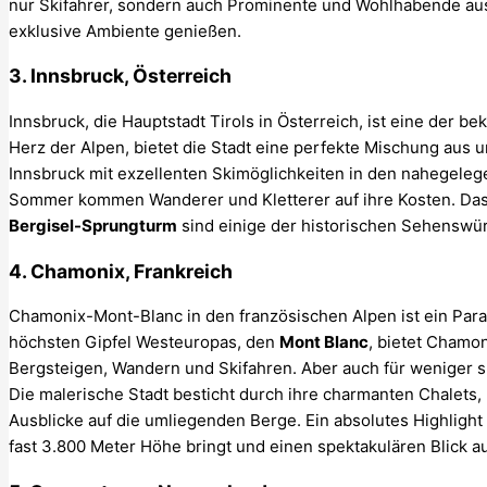
nur Skifahrer, sondern auch Prominente und Wohlhabende aus a
exklusive Ambiente genießen.
3. Innsbruck, Österreich
Innsbruck, die Hauptstadt Tirols in Österreich, ist eine der b
Herz der Alpen, bietet die Stadt eine perfekte Mischung aus 
Innsbruck mit exzellenten Skimöglichkeiten in den nahegele
Sommer kommen Wanderer und Kletterer auf ihre Kosten. Da
Bergisel-Sprungturm
sind einige der historischen Sehenswürd
4. Chamonix, Frankreich
Chamonix-Mont-Blanc in den französischen Alpen ist ein Para
höchsten Gipfel Westeuropas, den
Mont Blanc
, bietet Chamon
Bergsteigen, Wandern und Skifahren. Aber auch für weniger s
Die malerische Stadt besticht durch ihre charmanten Chalet
Ausblicke auf die umliegenden Berge. Ein absolutes Highlight 
fast 3.800 Meter Höhe bringt und einen spektakulären Blick au