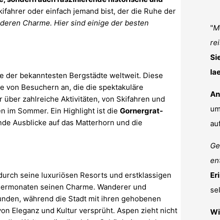
kifahrer oder einfach jemand bist, der die Ruhe der
deren Charme. Hier sind einige der besten
"
Me
re
Si
la
ine der bekanntesten Bergstädte weltweit. Diese
de von Besuchern an, die die spektakuläre
An
 über zahlreiche Aktivitäten, von Skifahren und
um
 im Sommer. Ein Highlight ist die
Gornergrat-
nde Ausblicke auf das Matterhorn und die
au
Ge
en
 durch seine luxuriösen Resorts und erstklassigen
Er
mermonaten seinen Charme. Wanderer und
se
nden, während die Stadt mit ihren gehobenen
on Eleganz und Kultur versprüht. Aspen zieht nicht
Wi