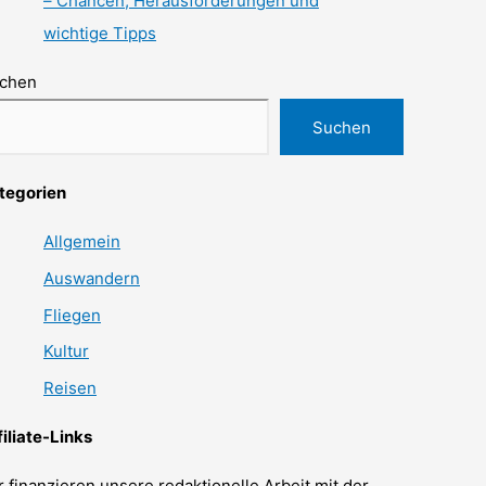
– Chancen, Herausforderungen und
wichtige Tipps
chen
Suchen
tegorien
Allgemein
Auswandern
Fliegen
Kultur
Reisen
filiate-Links
r finanzieren unsere redaktionelle Arbeit mit der