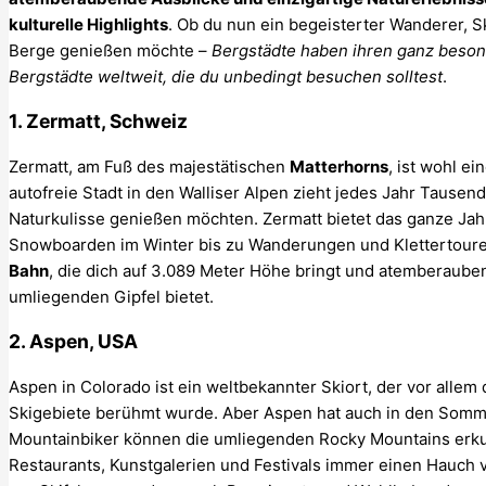
kulturelle Highlights
. Ob du nun ein begeisterter Wanderer, S
Berge genießen möchte –
Bergstädte haben ihren ganz beson
Bergstädte weltweit, die du unbedingt besuchen solltest
.
1. Zermatt, Schweiz
Zermatt, am Fuß des majestätischen
Matterhorns
, ist wohl e
autofreie Stadt in den Walliser Alpen zieht jedes Jahr Tausen
Naturkulisse genießen möchten. Zermatt bietet das ganze Jahr
Snowboarden im Winter bis zu Wanderungen und Klettertouren
Bahn
, die dich auf 3.089 Meter Höhe bringt und atemberaube
umliegenden Gipfel bietet.
2. Aspen, USA
Aspen in Colorado ist ein weltbekannter Skiort, der vor allem
Skigebiete berühmt wurde. Aber Aspen hat auch in den Som
Mountainbiker können die umliegenden Rocky Mountains erku
Restaurants, Kunstgalerien und Festivals immer einen Hauch v