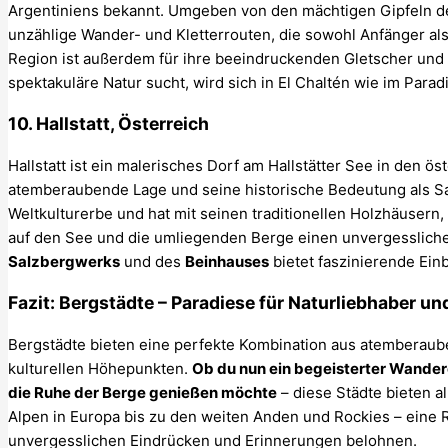
Argentiniens bekannt. Umgeben von den mächtigen Gipfeln 
unzählige Wander- und Kletterrouten, die sowohl Anfänger als
Region ist außerdem für ihre beeindruckenden Gletscher und
spektakuläre Natur sucht, wird sich in El Chaltén wie im Parad
10. Hallstatt, Österreich
Hallstatt ist ein malerisches Dorf am Hallstätter See in den ös
atemberaubende Lage und seine historische Bedeutung als S
Weltkulturerbe und hat mit seinen traditionellen Holzhäuse
auf den See und die umliegenden Berge einen unvergesslic
Salzbergwerks
und des
Beinhauses
bietet faszinierende Ein
Fazit: Bergstädte – Paradiese für Naturliebhaber u
Bergstädte bieten eine perfekte Kombination aus atemberaub
kulturellen Höhepunkten.
Ob du nun ein begeisterter Wanderer
die Ruhe der Berge genießen möchte
– diese Städte bieten a
Alpen in Europa bis zu den weiten Anden und Rockies – eine R
unvergesslichen Eindrücken und Erinnerungen belohnen.