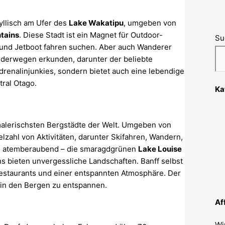
yllisch am Ufer des
Lake Wakatipu
, umgeben von
ntains
. Diese Stadt ist ein Magnet für Outdoor-
Su
 und Jetboot fahren suchen. Aber auch Wanderer
nderwegen erkunden, darunter der beliebte
Adrenalinjunkies, sondern bietet auch eine lebendige
ral Otago.
Ka
malerischsten Bergstädte der Welt. Umgeben von
ielzahl von Aktivitäten, darunter Skifahren, Wandern,
h atemberaubend – die smaragdgrünen
Lake Louise
s bieten unvergessliche Landschaften. Banff selbst
Restaurants und einer entspannten Atmosphäre. Der
g in den Bergen zu entspannen.
Af
Wi