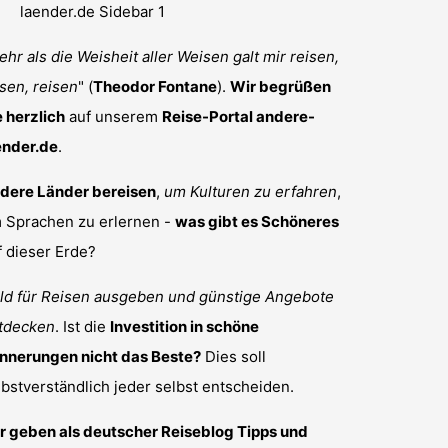
hr als die Weisheit aller Weisen galt mir reisen,
isen, reisen
" (
Theodor Fontane
).
Wir begrüßen
e herzlich
auf unserem
Reise-Portal andere-
ender.de
.
dere Länder bereisen
,
um Kulturen zu erfahren
,
 Sprachen zu erlernen -
was gibt es Schöneres
f dieser Erde?
ld für Reisen ausgeben und günstige Angebote
tdecken
. Ist die
Investition in schöne
innerungen nicht das Beste?
Dies soll
lbstverständlich jeder selbst entscheiden.
r geben als deutscher Reiseblog Tipps und