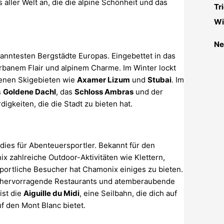
ller Welt an, die die alpine Schönheit und das
Tr
Wi
Ne
ekanntesten Bergstädte Europas. Eingebettet in das
urbanem Flair und alpinem Charme. Im Winter lockt
genen Skigebieten wie
Axamer Lizum
und
Stubai
. Im
s
Goldene Dachl
, das
Schloss Ambras
und der
igkeiten, die die Stadt zu bieten hat.
dies für Abenteuersportler. Bekannt für den
ix zahlreiche Outdoor-Aktivitäten wie Klettern,
portliche Besucher hat Chamonix einiges zu bieten.
s, hervorragende Restaurants und atemberaubende
ist die
Aiguille du Midi
, eine Seilbahn, die dich auf
f den Mont Blanc bietet.