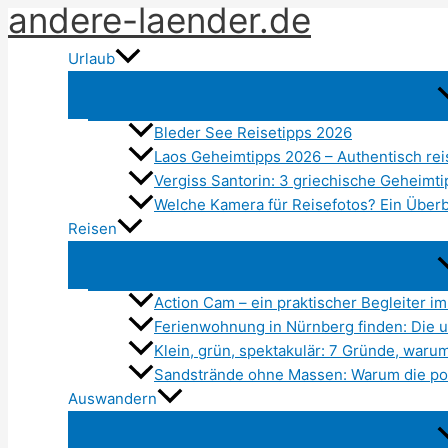
andere-laender.de
Zum
Inhalt
Urlaub
springen
Bleder See Reisetipps 2026
Laos Geheimtipps 2026 – Authentisch rei
Vergiss Santorin: 3 griechische Geheimt
Welche Kamera für Reisefotos? Ein Überbl
Reisen
Action Cam – ein praktischer Begleiter im
Ferienwohnung in Nürnberg finden: Die u
Klein, grün, spektakulär: 7 Gründe, war
Sandstrände ohne Massen: Warum die pol
Auswandern