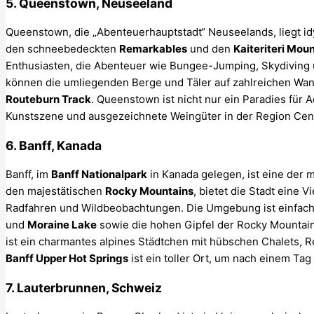
5. Queenstown, Neuseeland
Queenstown, die „Abenteuerhauptstadt“ Neuseelands, liegt id
den schneebedeckten
Remarkables
und den
Kaiteriteri Mou
Enthusiasten, die Abenteuer wie Bungee-Jumping, Skydiving
können die umliegenden Berge und Täler auf zahlreichen Wa
Routeburn Track
. Queenstown ist nicht nur ein Paradies für 
Kunstszene und ausgezeichnete Weingüter in der Region Cent
6. Banff, Kanada
Banff, im
Banff Nationalpark
in Kanada gelegen, ist eine der 
den majestätischen
Rocky Mountains
, bietet die Stadt eine V
Radfahren und Wildbeobachtungen. Die Umgebung ist einfac
und
Moraine Lake
sowie die hohen Gipfel der Rocky Mountain
ist ein charmantes alpines Städtchen mit hübschen Chalets, 
Banff Upper Hot Springs
ist ein toller Ort, um nach einem Ta
7. Lauterbrunnen, Schweiz