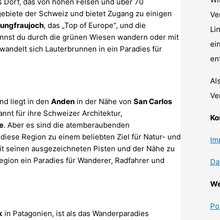
s Dorf, das von hohen Felsen und über 70
lgebiete der Schweiz und bietet Zugang zu einigen
Ve
ungfraujoch
, das „Top of Europe“, und die
Li
nnst du durch die grünen Wiesen wandern oder mit
ei
wandelt sich Lauterbrunnen in ein Paradies für
en
Al
Ve
nd liegt in den
Anden
in der Nähe von
San Carlos
annt für ihre Schweizer Architektur,
Ko
e
. Aber es sind die atemberaubenden
 diese Region zu einem beliebten Ziel für Natur- und
Im
it seinen ausgezeichneten Pisten und der Nähe zu
egion ein Paradies für Wanderer, Radfahrer und
Da
We
Po
k
in Patagonien, ist als das Wanderparadies