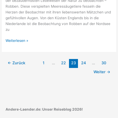
der bezauberndsten Lebewesen der Natur zu beobachten –
Robben. Diese verspielten Meeressäugetiere fesseln die
Herzen der Beobachter mit ihren liebenswerten Mätzchen und
gefühlvollen Augen. Von den Küsten Englands bis in die
Niederlande ist die Beobachtung von Robben auf der Nordsee
zu
Robben
Weiterlesen »
beobachten
an
der
←
Zurück
1
…
22
23
24
…
30
Nordsee:
So
Weiter
→
klappt
es!
Andere-Laender.de: Unser Reiseblog 2026!