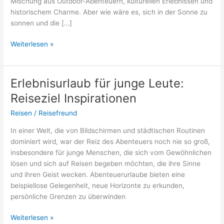
Mischung aus Outdoor-Abenteuern, kulturellen Erlebnissen und
historischem Charme. Aber wie wäre es, sich in der Sonne zu
sonnen und die […]
Wird
Weiterlesen »
man
in
Dänemark
Erlebnisurlaub für junge Leute:
braun
Reiseziel Inspirationen
im
Urlaub?
Reisen
/
Reisefreund
In einer Welt, die von Bildschirmen und städtischen Routinen
dominiert wird, war der Reiz des Abenteuers noch nie so groß,
insbesondere für junge Menschen, die sich vom Gewöhnlichen
lösen und sich auf Reisen begeben möchten, die ihre Sinne
und ihren Geist wecken. Abenteuerurlaube bieten eine
beispiellose Gelegenheit, neue Horizonte zu erkunden,
persönliche Grenzen zu überwinden
Erlebnisurlaub
Weiterlesen »