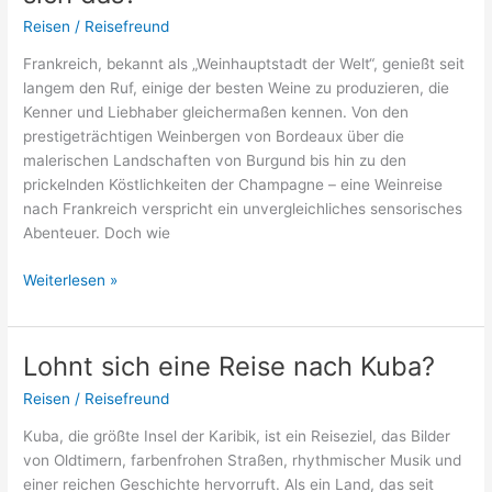
Hund
Reisen
/
Reisefreund
in
Frankreich, bekannt als „Weinhauptstadt der Welt“, genießt seit
Südtirol
langem den Ruf, einige der besten Weine zu produzieren, die
Kenner und Liebhaber gleichermaßen kennen. Von den
prestigeträchtigen Weinbergen von Bordeaux über die
malerischen Landschaften von Burgund bis hin zu den
prickelnden Köstlichkeiten der Champagne – eine Weinreise
nach Frankreich verspricht ein unvergleichliches sensorisches
Abenteuer. Doch wie
Weinreise
Weiterlesen »
nach
Frankreich:
Lohnt
Lohnt sich eine Reise nach Kuba?
sich
Reisen
/
Reisefreund
das?
Kuba, die größte Insel der Karibik, ist ein Reiseziel, das Bilder
von Oldtimern, farbenfrohen Straßen, rhythmischer Musik und
einer reichen Geschichte hervorruft. Als ein Land, das seit