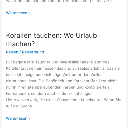
Walarten und machen Teneriffa zu einem der besten Orte
Wale
Weiterlesen »
beobachten
in
Teneriffa:
Korallen tauchen: Wo Urlaub
Guide
machen?
mit
Tipps
Reisen
/
Reisefreund
Für begeisterte Taucher und Meeresliebhaber bietet das
Korallentauchen ein fesselndes und surreales Erlebnis, das sie
in die lebendige und vielfältige Welt unter den Wellen
eintauchen lässt. Die Schönheit von Korallenriffen liegt nicht
nur in ihren atemberaubenden Farben und komplizierten
Formationen, sondern auch in der reichhaltigen
Unterwasserwelt, die diese Ökosysteme beheimatet. Wenn Sie
auf der Suche
Korallen
Weiterlesen »
tauchen: