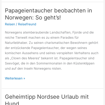
Wo
Urlaub
Papageientaucher beobachten in
machen?
Norwegen: So geht’s!
Reisen
/
Reisefreund
Norwegens atemberaubende Landschaften, Fjorde und die
reiche Tierwelt machen es zu einem Paradies für
Naturliebhaber. Zu seinen charismatischen Bewohnern gehört
der entzückende Papageientaucher, der wegen seines
komischen Aussehens und seines verspielten Verhaltens auch
als „Clown des Meeres“ bekannt ist. Papageientaucher sind
Seevögel, die in den Sommermonaten in den Küstenklippen
und auf den Inseln Norwegens nisten.
Papageientaucher
Weiterlesen »
beobachten
in
Norwegen:
Geheimtipp Nordsee Urlaub mit
So
Hund
geht’s!