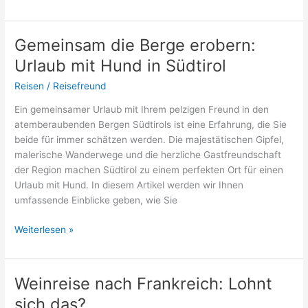
für
junge
Leute:
Gemeinsam die Berge erobern:
Reiseziel
Urlaub mit Hund in Südtirol
Inspirationen
Reisen
/
Reisefreund
Ein gemeinsamer Urlaub mit Ihrem pelzigen Freund in den
atemberaubenden Bergen Südtirols ist eine Erfahrung, die Sie
beide für immer schätzen werden. Die majestätischen Gipfel,
malerische Wanderwege und die herzliche Gastfreundschaft
der Region machen Südtirol zu einem perfekten Ort für einen
Urlaub mit Hund. In diesem Artikel werden wir Ihnen
umfassende Einblicke geben, wie Sie
Gemeinsam
Weiterlesen »
die
Berge
erobern:
Weinreise nach Frankreich: Lohnt
Urlaub
sich das?
mit