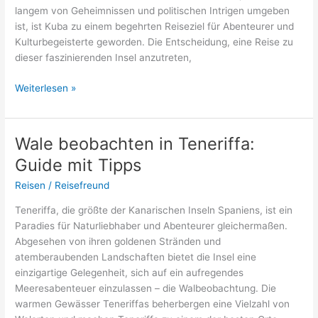
langem von Geheimnissen und politischen Intrigen umgeben
ist, ist Kuba zu einem begehrten Reiseziel für Abenteurer und
Kulturbegeisterte geworden. Die Entscheidung, eine Reise zu
dieser faszinierenden Insel anzutreten,
Lohnt
Weiterlesen »
sich
eine
Reise
Wale beobachten in Teneriffa:
nach
Guide mit Tipps
Kuba?
Reisen
/
Reisefreund
Teneriffa, die größte der Kanarischen Inseln Spaniens, ist ein
Paradies für Naturliebhaber und Abenteurer gleichermaßen.
Abgesehen von ihren goldenen Stränden und
atemberaubenden Landschaften bietet die Insel eine
einzigartige Gelegenheit, sich auf ein aufregendes
Meeresabenteuer einzulassen – die Walbeobachtung. Die
warmen Gewässer Teneriffas beherbergen eine Vielzahl von