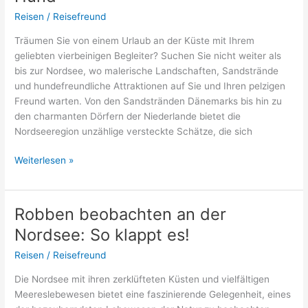
Reisen
/
Reisefreund
Träumen Sie von einem Urlaub an der Küste mit Ihrem
geliebten vierbeinigen Begleiter? Suchen Sie nicht weiter als
bis zur Nordsee, wo malerische Landschaften, Sandstrände
und hundefreundliche Attraktionen auf Sie und Ihren pelzigen
Freund warten. Von den Sandstränden Dänemarks bis hin zu
den charmanten Dörfern der Niederlande bietet die
Nordseeregion unzählige versteckte Schätze, die sich
Geheimtipp
Weiterlesen »
Nordsee
Urlaub
mit
Robben beobachten an der
Hund
Nordsee: So klappt es!
Reisen
/
Reisefreund
Die Nordsee mit ihren zerklüfteten Küsten und vielfältigen
Meereslebewesen bietet eine faszinierende Gelegenheit, eines