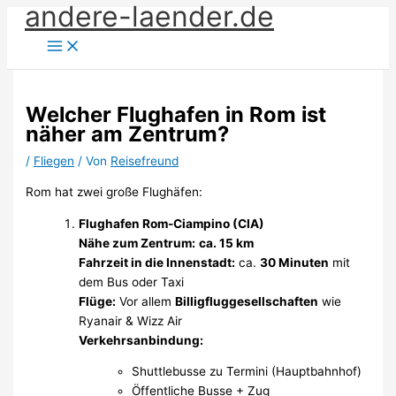
andere-laender.de
Zum
Inhalt
springen
Welcher Flughafen in Rom ist
näher am Zentrum?
/
Fliegen
/ Von
Reisefreund
Rom hat zwei große Flughäfen:
Flughafen Rom-Ciampino (CIA)
Nähe zum Zentrum:
ca. 15 km
Fahrzeit in die Innenstadt:
ca.
30 Minuten
mit
dem Bus oder Taxi
Flüge:
Vor allem
Billigfluggesellschaften
wie
Ryanair & Wizz Air
Verkehrsanbindung:
Shuttlebusse zu Termini (Hauptbahnhof)
Öffentliche Busse + Zug