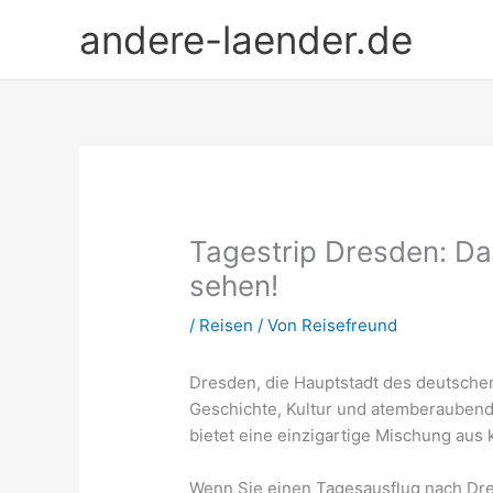
Zum
andere-laender.de
Inhalt
springen
Tagestrip Dresden: Da
sehen!
/
Reisen
/ Von
Reisefreund
Dresden, die Hauptstadt des deutschen
Geschichte, Kultur und atemberaubender
bietet eine einzigartige Mischung aus
Wenn Sie einen Tagesausflug nach Dresd