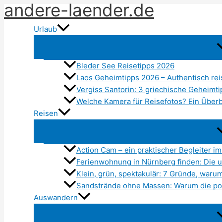
andere-laender.de
Zum
Inhalt
Urlaub
springen
Bleder See Reisetipps 2026
Laos Geheimtipps 2026 – Authentisch rei
Vergiss Santorin: 3 griechische Geheimt
Welche Kamera für Reisefotos? Ein Überbl
Reisen
Action Cam – ein praktischer Begleiter im
Ferienwohnung in Nürnberg finden: Die u
Klein, grün, spektakulär: 7 Gründe, war
Sandstrände ohne Massen: Warum die pol
Auswandern