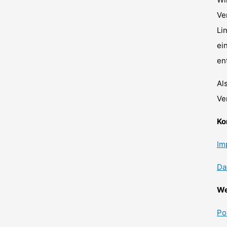
Ve
Li
ei
en
Al
Ve
Ko
Im
Da
We
Po