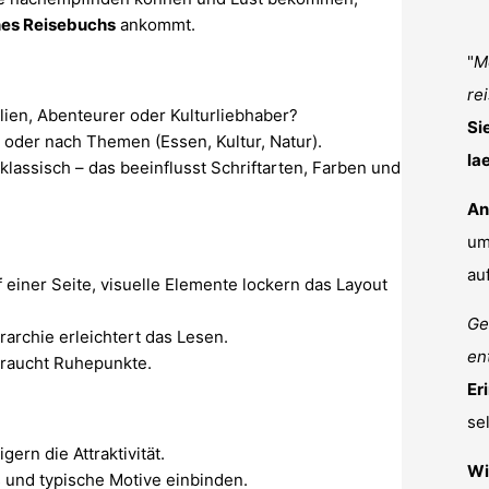
nes Reisebuchs
ankommt.
"
Me
re
lien, Abenteurer oder Kulturliebhaber?
Si
oder nach Themen (Essen, Kultur, Natur).
la
klassisch – das beeinflusst Schriftarten, Farben und
An
um
au
f einer Seite, visuelle Elemente lockern das Layout
Ge
rarchie erleichtert das Lesen.
en
braucht Ruhepunkte.
Er
se
gern die Attraktivität.
Wi
 und typische Motive einbinden.