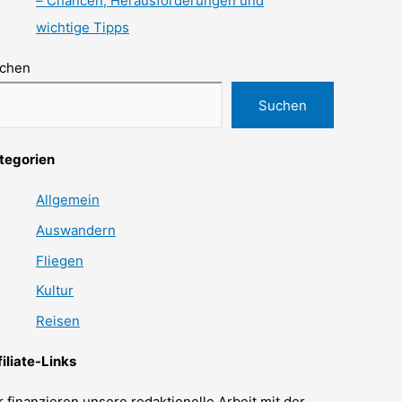
– Chancen, Herausforderungen und
wichtige Tipps
chen
Suchen
tegorien
Allgemein
Auswandern
Fliegen
Kultur
Reisen
filiate-Links
r finanzieren unsere redaktionelle Arbeit mit der