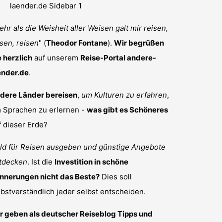
hr als die Weisheit aller Weisen galt mir reisen,
isen, reisen
" (
Theodor Fontane
).
Wir begrüßen
e herzlich
auf unserem
Reise-Portal andere-
ender.de
.
dere Länder bereisen
,
um Kulturen zu erfahren
,
 Sprachen zu erlernen -
was gibt es Schöneres
f dieser Erde?
ld für Reisen ausgeben und günstige Angebote
tdecken
. Ist die
Investition in schöne
innerungen nicht das Beste?
Dies soll
lbstverständlich jeder selbst entscheiden.
r geben als deutscher Reiseblog Tipps und