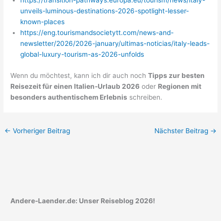
https://transition-pathways.europa.eu/tourism/news/italy-
unveils-luminous-destinations-2026-spotlight-lesser-
known-places
https://eng.tourismandsocietytt.com/news-and-
newsletter/2026/2026-january/ultimas-noticias/italy-leads-
global-luxury-tourism-as-2026-unfolds
Wenn du möchtest, kann ich dir auch noch
Tipps zur besten
Reisezeit für einen Italien-Urlaub 2026
oder
Regionen mit
besonders authentischem Erlebnis
schreiben.
←
Vorheriger Beitrag
Nächster Beitrag
→
Andere-Laender.de: Unser Reiseblog 2026!